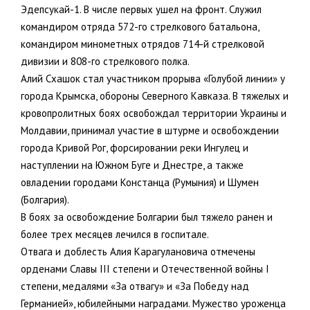
Эдепсукай-1. В числе первых ушел на фронт. Служил
командиром отряда 572-го стрелкового батальона,
командиром минометных отрядов 714-й стрелковой
дивизии и 808-го стрелкового полка.
Алий Схашок стал участником прорыва «Голубой линии» у
города Крымска, обороны Северного Кавказа. В тяжелых и
кровопролитных боях освобождал территории Украины и
Молдавии, принимал участие в штурме и освобождении
города Кривой Рог, форсировании реки Ингулец и
наступлении на Южном Буге и Днестре, а также
овладении городами Констанца (Румыния) и Шумен
(Болгария).
В боях за освобождение Болгарии был тяжело ранен и
более трех месяцев лечился в госпитале.
Отвага и доблесть Алия Карагулановича отмечены
орденами Славы III степени и Отечественной войны I
степени, медалями «За отвагу» и «За Победу над
Германией», юбилейными наградами. Мужество уроженца