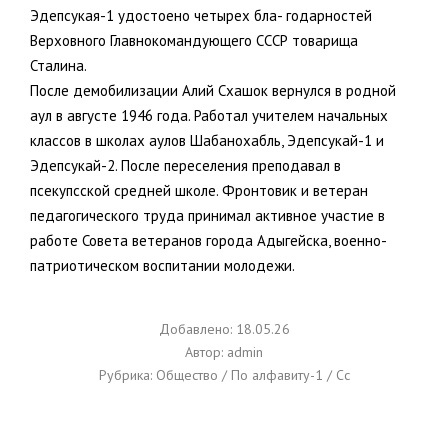
Эдепсукая-1 удостоено четырех бла- годарностей
Верховного Главнокомандующего СССР товарища
Сталина.
После демобилизации Алий Схашок вернулся в родной
аул в августе 1946 года. Работал учителем начальных
классов в школах аулов Шабанохабль, Эдепсукай-1 и
Эдепсукай-2. После переселения преподавал в
псекупсской средней школе. Фронтовик и ветеран
педагогического труда принимал активное участие в
работе Совета ветеранов города Адыгейска, военно-
патриотическом воспитании молодежи.
Добавлено: 18.05.26
Автор:
admin
Рубрика:
Общество
/
По алфавиту-1
/
Сс