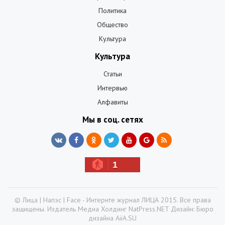
Политика
Общество
Культура
Культура
Статьи
Интервью
Алфавиты
Мы в соц. сетях
1
© Лица | Напэс | Face - Интернте журнал ЛИЦА 2015. Все права
защищены. Издатель Медиа Холдинг NatPress.NET Дизайн: Бюро
дизайна AiiA.SU