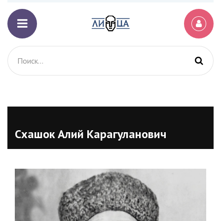
Схашок Алий Карагуланович