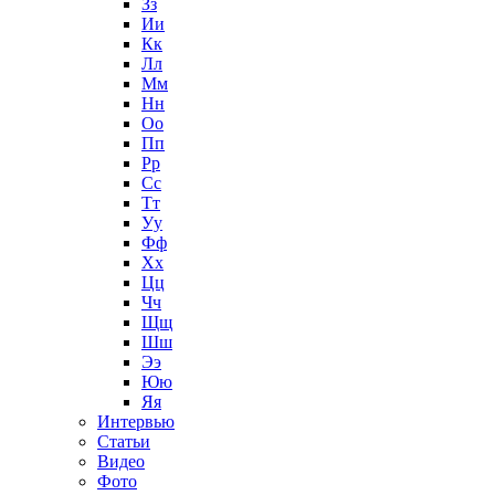
Зз
Ии
Кк
Лл
Мм
Нн
Оо
Пп
Рр
Сс
Тт
Уу
Фф
Хх
Цц
Чч
Щщ
Шш
Ээ
Юю
Яя
Интервью
Статьи
Видео
Фото