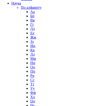
Наука
По алфавиту
Аа
Бб
Вв
Гг
Дд
Ее
Жж
Зз
Ии
Кк
Лл
Мм
Нн
Оо
Пп
Рр
Сс
Тт
Уу
Фф
Хх
Цц
Чч