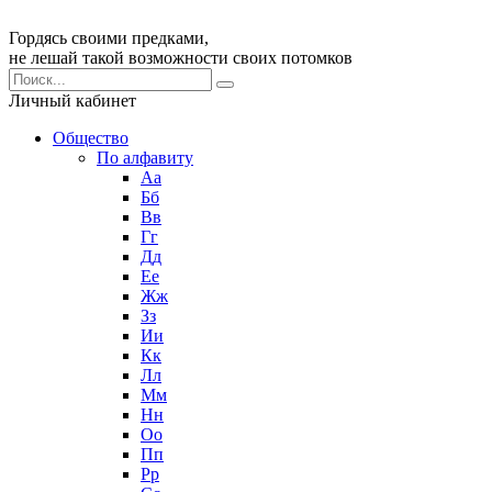
Гордясь своими предками,
не лешай такой возможности своих потомков
Личный кабинет
Общество
По алфавиту
Аа
Бб
Вв
Гг
Дд
Ее
Жж
Зз
Ии
Кк
Лл
Мм
Нн
Оо
Пп
Рр