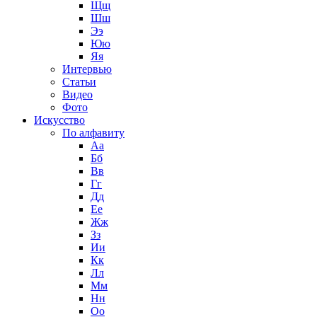
Щщ
Шш
Ээ
Юю
Яя
Интервью
Статьи
Видео
Фото
Искусство
По алфавиту
Аа
Бб
Вв
Гг
Дд
Ее
Жж
Зз
Ии
Кк
Лл
Мм
Нн
Оо