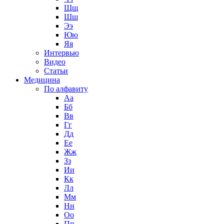
Щщ
Шш
Ээ
Юю
Яя
Интервью
Видео
Статьи
Медицина
По алфавиту
Аа
Бб
Вв
Гг
Дд
Ее
Жж
Зз
Ии
Кк
Лл
Мм
Нн
Оо
Пп