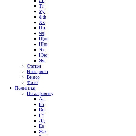
Сс
Тт
Уу
Фф
Хх
Цц
Чч
Щщ
Шш
Ээ
Юю
Яя
Статьи
Интервью
Видео
Фото
Политика
По алфавиту
Аа
Бб
Вв
Гг
Дд
Ее
Жж