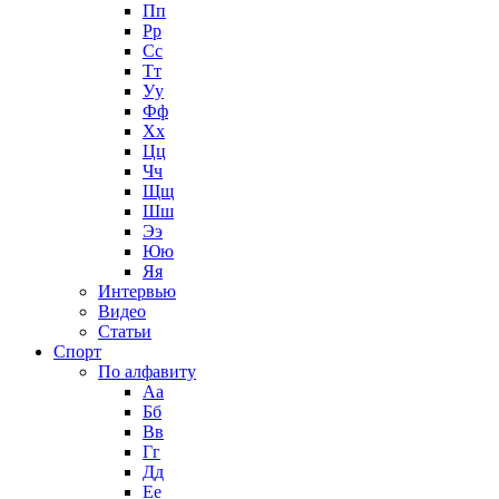
Пп
Рр
Сс
Тт
Уу
Фф
Хх
Цц
Чч
Щщ
Шш
Ээ
Юю
Яя
Интервью
Видео
Статьи
Спорт
По алфавиту
Аа
Бб
Вв
Гг
Дд
Ее