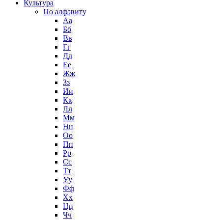
Культура
По алфавиту
Аа
Бб
Вв
Гг
Дд
Ее
Жж
Зз
Ии
Кк
Лл
Мм
Нн
Оо
Пп
Рр
Сс
Тт
Уу
Фф
Хх
Цц
Чч