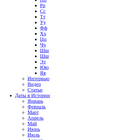
Рр
Сс
Тт
Уу
Фф
Хх
Цц
Чч
Щщ
Шш
Ээ
Юю
Яя
Интервью
Видео
Статьи
Даты в Истории
Январь
Февраль
Март
Апрель
Май
Июнь
Июль