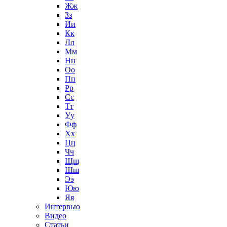
Жж
Зз
Ии
Кк
Лл
Мм
Нн
Оо
Пп
Рр
Сс
Тт
Уу
Фф
Хх
Цц
Чч
Щщ
Шш
Ээ
Юю
Яя
Интервью
Видео
Статьи