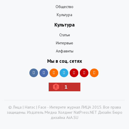
Общество
Культура
Культура
Статьи
Интервью
Алфавиты
Мы в соц. сетях
1
© Лица | Напэс | Face - Интернте журнал ЛИЦА 2015. Все права
защищены. Издатель Медиа Холдинг NatPress.NET Дизайн: Бюро
дизайна AiiA.SU