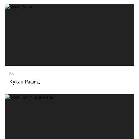
Кк
Кукан Рашид