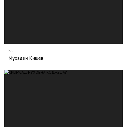
Кк
Мухадин Кишев