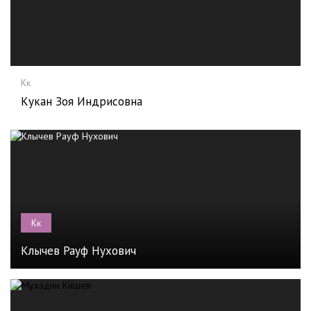
Кк
Кукан Зоя Индрисовна
Кк
Клычев Рауф Нухович