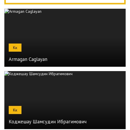
Кк
Armagan Caglayan
Кк
Коджешау Шамсудин Ибрагимович