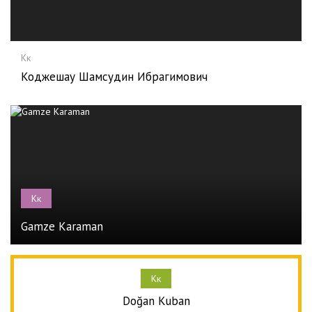
Кк
Коджешау Шамсудин Ибрагимович
Кк
Gamze Karaman
Кк
Doğan Kuban